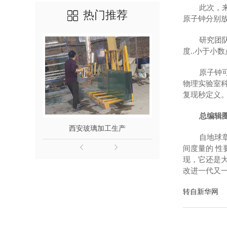
此次，来自
热门推荐
原子钟分别放
研究团队发
度..小于小数
原子钟可在
物理实验室
复现秒定义
总编辑
西安玻璃加工生产
西安渐变色
自地球章动
间度量的 
现，它还是
改进一代又
转自新华网