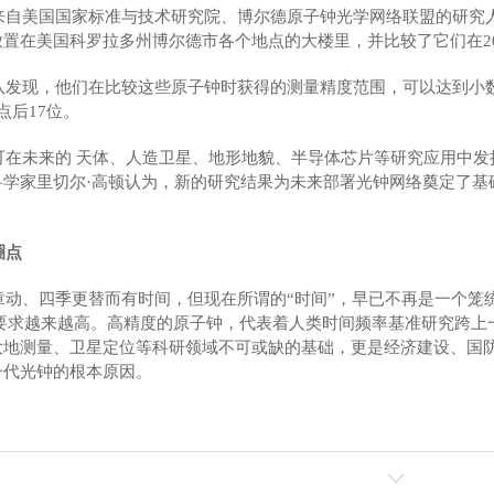
美国国家标准与技术研究院、博尔德原子钟光学网络联盟的研究人
置在美国科罗拉多州博尔德市各个地点的大楼里，并比较了它们在201
现，他们在比较这些原子钟时获得的测量精度范围，可以达到小数
点后17位。
未来的 天体、人造卫星、地形地貌、半导体芯片等研究应用中发
科学家里切尔·高顿认为，新的研究结果为未来部署光钟网络奠定了基
。
圈点
玻璃定制
西安异型玻璃加工切割
西
、四季更替而有时间，但现在所谓的“时间”，早已不再是一个笼统
性要求越来越高。高精度的原子钟，代表着人类时间频率基准研究跨上
大地测量、卫星定位等科研领域不可或缺的基础，更是经济建设、国防
一代光钟的根本原因。