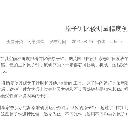
原子钟比较测量精度创
所属分类：时事聚焦 发布时间： 2021-03-25 作者：admin
以空前准确度部署并比较原子钟。据英国《自然》杂志24日发表的一
、锶、镱的三种原子钟，该研究为下一步部署可移动、机载、远程光钟
一步。
确度使其成为了计时和其他..测量的 工具。原子钟的运行是采用
进后，这种计时方式远比过去的天文钟和石英震荡钟都要精密和稳定
不会受任何环境因素的干扰。
家曾演示过频率准确度达小数点后18位的原子钟，超过了目前用
对这些原子钟进行比较。迄今为止，不同光钟（使用不同种类的原子）
。